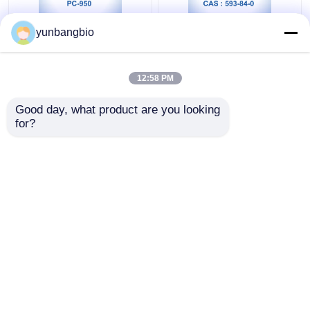
yunbangbio
ProClin 950 PC-950
グアニジン チオシアネ
MIT In Vitro 診断試薬
ート CAS 593-84-0 IVD
なし 安定剤
の試薬の分子等級
12:58 PM
ベストプライス
ベストプライス
Good day, what product are you looking 
for?
お問い合わせ
お問い合わせ
多くを見て下さい
ホーム
企業情報
お問い合わせ
Desktop Site
地図
Privacy Policy