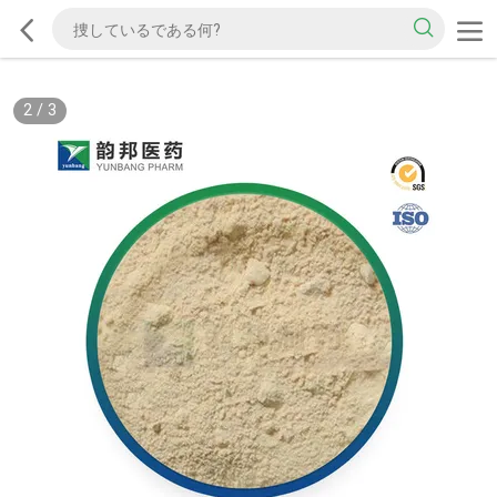
2
/
3