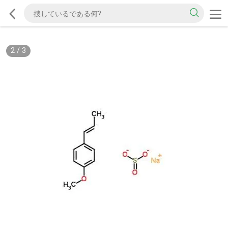
2
/
3