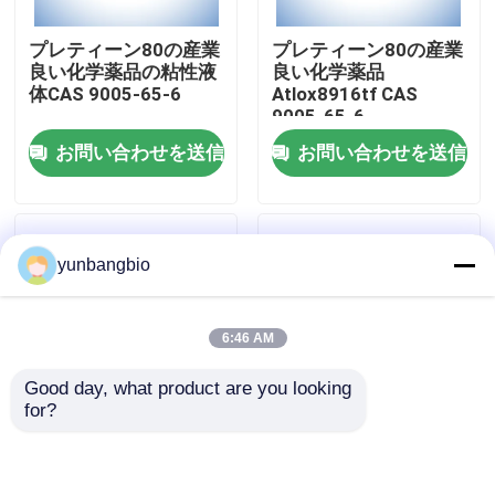
プレティーン80の産業
プレティーン80の産業
工場旅行
良い化学薬品の粘性液
良い化学薬品
体CAS 9005-65-6
Atlox8916tf CAS
9005-65-6
品質管理
お問い合わせを送信
お問い合わせを送信
私達に連絡しなさい
yunbangbio
ニュース
6:46 AM
場合
Good day, what product are you looking 
for?
生物的緩衝
CAS 38304-91-5 ミノ
CAS 16682-12-5 D-オ
キシジル 実験用生物化
ーニチン単水化塩化生
学反応剤
物化学反応剤 研究室用
生化学的な試薬