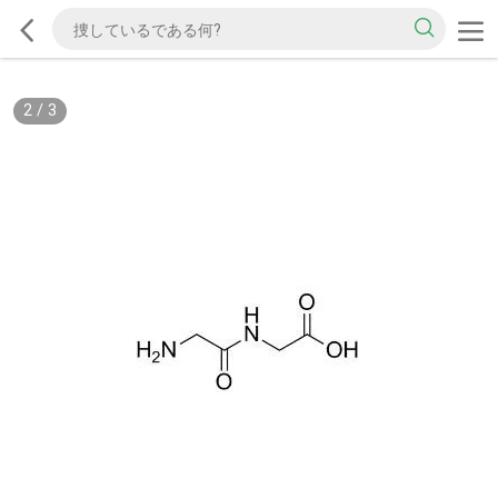
2
/
3