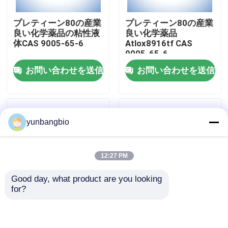
プレティーン80の産業
プレティーン80の産業
工場旅行
良い化学薬品の粘性液
良い化学薬品
体CAS 9005-65-6
Atlox8916tf CAS
9005-65-6
品質管理
お問い合わせを送信
お問い合わせを送信
私達に連絡しなさい
yunbangbio
ニュース
12:27 PM
場合
Good day, what product are you looking 
for?
生物的緩衝
CAS 38304-91-5 ミノ
CAS 16682-12-5 D-オ
キシジル 実験用生物化
ーニチン単水化塩化生
学反応剤
物化学反応剤 研究室用
生化学的な試薬