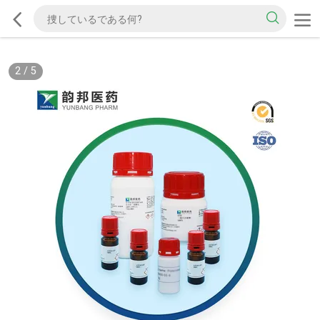
2
/
5