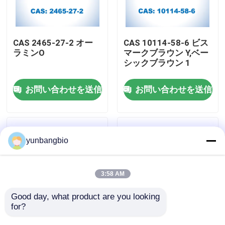
工場旅行
CAS 2465-27-2 オー
CAS 10114-58-6 ビス
ラミンO
マークブラウン Y,ベー
品質管理
シックブラウン 1
お問い合わせを送信
お問い合わせを送信
私達に連絡しなさい
ニュース
yunbangbio
場合
3:58 AM
生物的緩衝
Good day, what product are you looking 
for?
CAS 10127-02-3 アク
CAS 8048-52-0 アク
生化学的な試薬