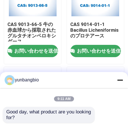
工場旅行
CAS 9013-66-5 牛の
CAS 9014-01-1
赤血球から採取された
Bacillus Licheniformis
品質管理
グルタチオンペロキシ
のプロテアース
ダース
お問い合わせを送信
お問い合わせを送信
私達に連絡しなさい
ニュース
yunbangbio
場合
9:11 AM
生物的緩衝
Good day, what product are you looking 
for?
CAS 9031-96-3 ペプ
CAS 80146-85-6 豚の
生化学的な試薬