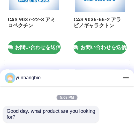
工場旅行
CAS 9037-22-3 アミ
CAS 9036-66-2 アラ
ロペクチン
ビノギャラクトン
品質管理
お問い合わせを送信
お問い合わせを送信
私達に連絡しなさい
ニュース
yunbangbio
場合
5:08 PM
Good day, what product are you looking 
生物的緩衝
for?
CAS 9012-76-4のキト
CAS 3767-28-0 4-ニ
サン
トロフェニル-α-D-グ
生化学的な試薬